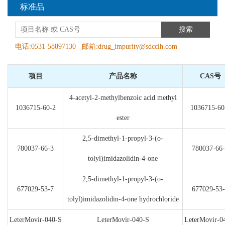
标准品
搜索
电话:0531-58897130 邮箱:drug_impurity@sdcclh.com
项目
产品名称
CAS号
4-acetyl-2-methylbenzoic acid methyl
1036715-60-2
1036715-60
ester
2,5-dimethyl-1-propyl-3-(o-
780037-66-3
780037-66
tolyl)imidazolidin-4-one
2,5-dimethyl-1-propyl-3-(o-
677029-53-7
677029-53
tolyl)imidazolidin-4-one hydrochloride
LeterMovir-040-S
LeterMovir-040-S
LeterMovir-0