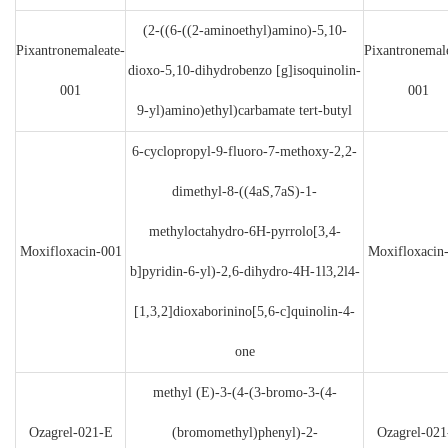
(2-((6-((2-aminoethyl)amino)-5,10-
Pixantronemaleate-
Pixantronemal
dioxo-5,10-dihydrobenzo [g]isoquinolin-
001
001
9-yl)amino)ethyl)carbamate tert-butyl
6-cyclopropyl-9-fluoro-7-methoxy-2,2-
dimethyl-8-((4aS,7aS)-1-
methyloctahydro-6H-pyrrolo[3,4-
Moxifloxacin-001
Moxifloxacin
b]pyridin-6-yl)-2,6-dihydro-4H-1l3,2l4-
[1,3,2]dioxaborinino[5,6-c]quinolin-4-
one
methyl (E)-3-(4-(3-bromo-3-(4-
Ozagrel-021-E
(bromomethyl)phenyl)-2-
Ozagrel-021