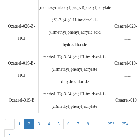
(methoxycarbonyl)propyl)phenyl)acrylate
(Z)-3-(4-((1H-imidazol-1-
Ozagrel-020-Z-
Ozagrel-020
yl)methyl)phenyl)acrylic acid
HCl
HCl
hydrochloride
methyl (E)-3-(4-(di(1H-imidazol-1-
Ozagrel-019-E-
Ozagrel-019
yl)methyl)phenyl)acrylate
HCl
HCl
dihydrochloride
methyl (E)-3-(4-(di(1H-imidazol-1-
Ozagrel-019-E
Ozagrel-019
yl)methyl)phenyl)acrylate
«
1
2
3
4
5
6
7
8
...
253
254
»