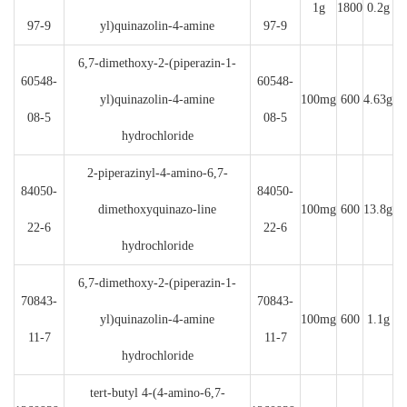
1g
1800
0.2g
97-9
yl)quinazolin-4-amine
97-9
6,7-dimethoxy-2-(piperazin-1-
60548-
60548-
yl)quinazolin-4-amine
100mg
600
4.63g
08-5
08-5
hydrochloride
2-piperazinyl-4-amino-6,7-
84050-
84050-
dimethoxyquinazo-line
100mg
600
13.8g
22-6
22-6
hydrochloride
6,7-dimethoxy-2-(piperazin-1-
70843-
70843-
yl)quinazolin-4-amine
100mg
600
1.1g
11-7
11-7
hydrochloride
tert-butyl 4-(4-amino-6,7-