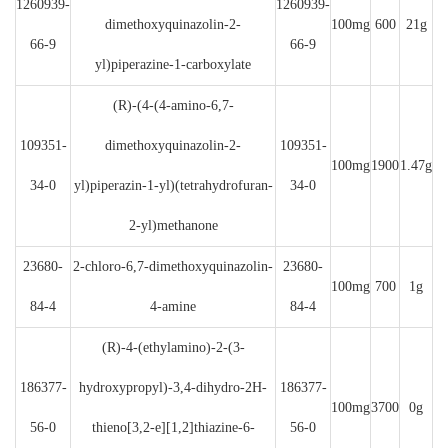
1260939-
1260939-
dimethoxyquinazolin-2-
100mg
600
21g
66-9
66-9
yl)piperazine-1-carboxylate
(R)-(4-(4-amino-6,7-
109351-
dimethoxyquinazolin-2-
109351-
100mg
1900
1.47g
34-0
yl)piperazin-1-yl)(tetrahydrofuran-
34-0
2-yl)methanone
23680-
2-chloro-6,7-dimethoxyquinazolin-
23680-
100mg
700
1g
84-4
4-amine
84-4
(R)-4-(ethylamino)-2-(3-
186377-
hydroxypropyl)-3,4-dihydro-2H-
186377-
100mg
3700
0g
56-0
thieno[3,2-e][1,2]thiazine-6-
56-0