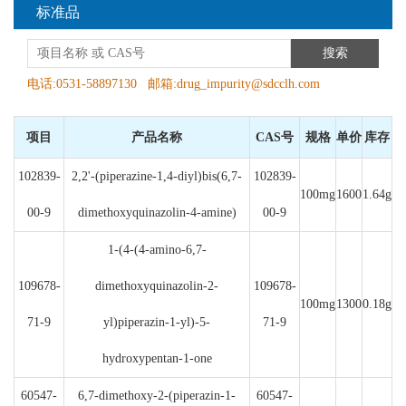
标准品
搜索
电话:0531-58897130 邮箱:drug_impurity@sdcclh.com
项目
产品名称
CAS号
规格
单价
库存
102839-
2,2'-(piperazine-1,4-diyl)bis(6,7-
102839-
100mg
1600
1.64g
00-9
dimethoxyquinazolin-4-amine)
00-9
1-(4-(4-amino-6,7-
109678-
dimethoxyquinazolin-2-
109678-
100mg
1300
0.18g
71-9
yl)piperazin-1-yl)-5-
71-9
hydroxypentan-1-one
60547-
6,7-dimethoxy-2-(piperazin-1-
60547-