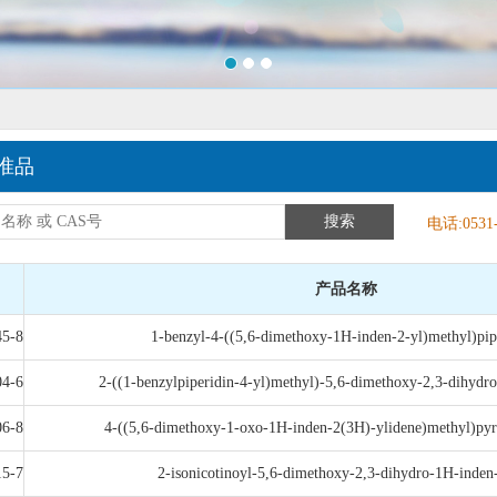
准品
搜索
电话:0531-
产品名称
45-8
1-benzyl-4-((5,6-dimethoxy-1H-inden-2-yl)methyl)pip
04-6
2-((1-benzylpiperidin-4-yl)methyl)-5,6-dimethoxy-2,3-dihydr
06-8
4-((5,6-dimethoxy-1-oxo-1H-inden-2(3H)-ylidene)methyl)pyr
15-7
2-isonicotinoyl-5,6-dimethoxy-2,3-dihydro-1H-inden