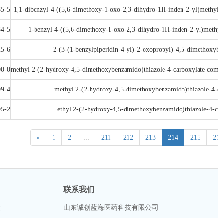
85-5
1,1-dibenzyl-4-((5,6-dimethoxy-1-oxo-2,3-dihydro-1H-inden-2-yl)methy
84-5
1-benzyl-4-((5,6-dimethoxy-1-oxo-2,3-dihydro-1H-inden-2-yl)methy
25-6
2-(3-(1-benzylpiperidin-4-yl)-2-oxopropyl)-4,5-dimethoxy
00-0
methyl 2-(2-hydroxy-4,5-dimethoxybenzamido)thiazole-4-carboxylate com
99-4
methyl 2-(2-hydroxy-4,5-dimethoxybenzamido)thiazole-4-
05-2
ethyl 2-(2-hydroxy-4,5-dimethoxybenzamido)thiazole-4-c
«
1
2
...
211
212
213
214
215
2
联系我们
让
山东诚创蓝海医药科技有限公司