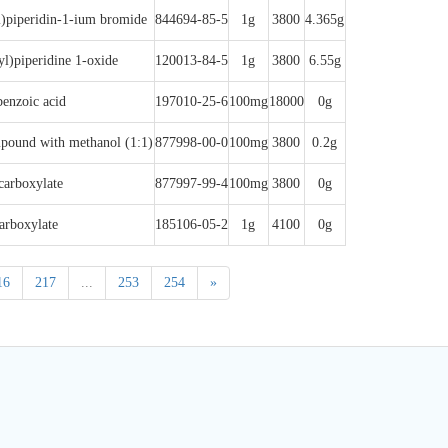
l)piperidin-1-ium bromide
844694-85-5
1g
3800
4.365g
l)piperidine 1-oxide
120013-84-5
1g
3800
6.55g
benzoic acid
197010-25-6
100mg
18000
0g
pound with methanol (1:1)
877998-00-0
100mg
3800
0.2g
carboxylate
877997-99-4
100mg
3800
0g
arboxylate
185106-05-2
1g
4100
0g
16
217
...
253
254
»