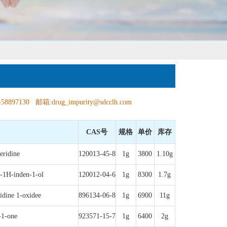
58897130 邮箱:drug_impurity@sdcclh.com
CAS号
规格
单价
库存
eridine
120013-45-8
1g
3800
1.10g
o-1H-inden-1-ol
120012-04-6
1g
8300
1.7g
idine 1-oxidee
896134-06-8
1g
6900
11g
-1-one
923571-15-7
1g
6400
2g